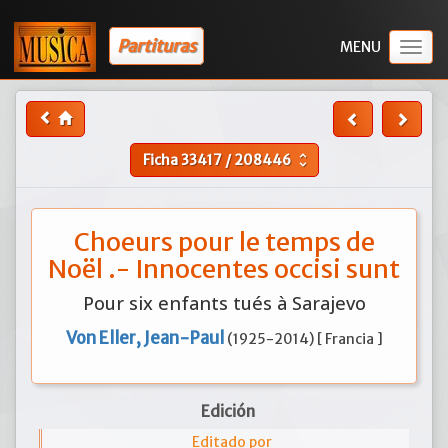
Partituras
Togg
navig
Ficha
33417
/
208446
unfold_more
Choeurs pour le temps de
Noël .- Innocentes occisi sunt
Pour six enfants tués à Sarajevo
Von Eller, Jean-Paul
(1925-2014) [ Francia ]
Edición
Editado por