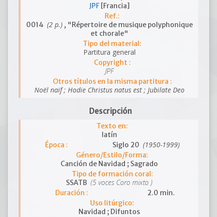
JPF
[Francia]
Ref.:
(2 p.)
0014
, "Répertoire de musique polyphonique
et chorale"
Tipo del material:
Partitura general
Copyright :
JPF
Otros títulos en la misma partitura :
Noël naïf ; Hodie Christus natus est ; Jubilate Deo
Descripción
Texto en:
latín
(1950-1999)
Época :
Siglo 20
Género/Estilo/Forma:
Canción de Navidad ; Sagrado
Tipo de formación coral:
(5 voces Coro mixto )
SSATB
Duración :
2.0 min.
Uso litúrgico:
Navidad ; Difuntos