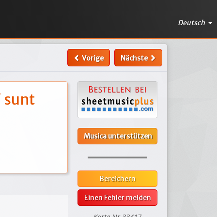
Deutsch
Vorige
Nächste
i sunt
Musica unterstützen
Bereichern
Einen Fehler melden
Karte Nr.33417