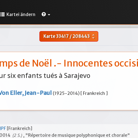
Kartei ändern
Karte
33417
/
208443
unfold_more
mps de Noël .- Innocentes occis
ur six enfants tués à Sarajevo
Von Eller, Jean-Paul
(1925-2014) [ Frankreich ]
JPF
[Frankreich]
(2 S.)
0014
, "Répertoire de musique polyphonique et chorale"