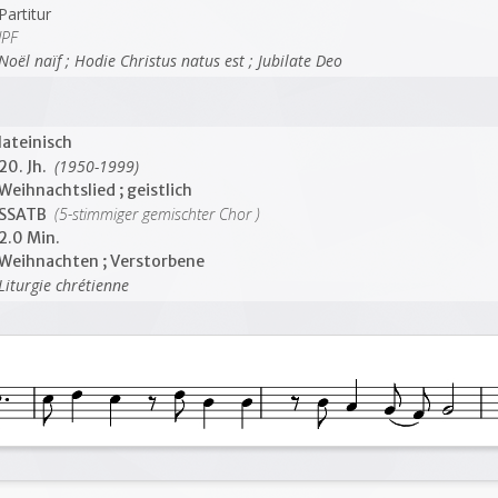
Partitur
JPF
Noël naïf ; Hodie Christus natus est ; Jubilate Deo
lateinisch
(1950-1999)
20. Jh.
Weihnachtslied ; geistlich
(5-stimmiger gemischter Chor )
SSATB
2.0 Min.
Weihnachten ; Verstorbene
Liturgie chrétienne