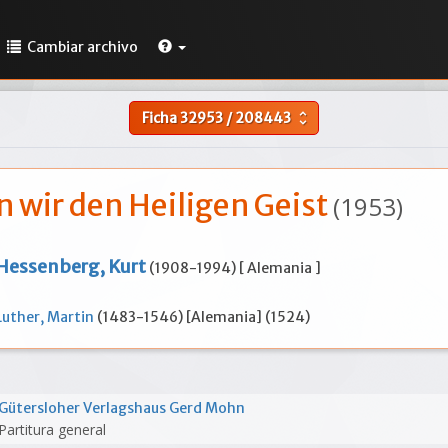
Cambiar archivo
Ficha
32953
/
208443
unfold_more
n wir den Heiligen Geist
(1953)
Hessenberg, Kurt
(1908-1994) [ Alemania ]
Luther, Martin
(1483-1546) [Alemania] (1524)
Gütersloher Verlagshaus Gerd Mohn
Partitura general