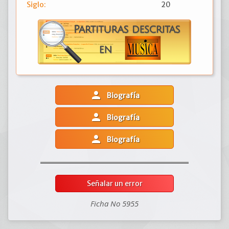
Siglo:
20
person
Biografía
person
Biografía
person
Biografía
Señalar un error
Ficha No 5955