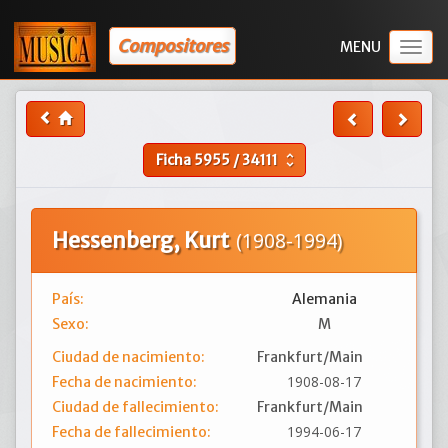
Compositores
Togg
navig
Ficha
5955
/
34111
unfold_more
Hessenberg, Kurt
(1908-1994)
País:
Alemania
Sexo:
M
Ciudad de nacimiento:
Frankfurt/Main
1908-08-17
Fecha de nacimiento:
Ciudad de fallecimiento:
Frankfurt/Main
1994-06-17
Fecha de fallecimiento: