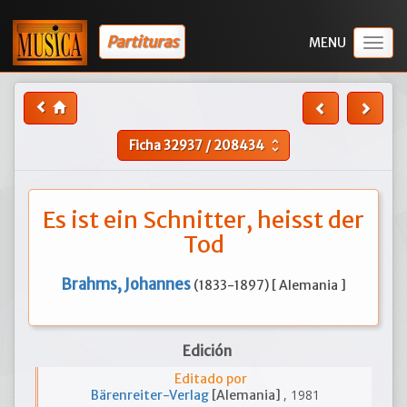
Partituras
Togg
navig
Ficha
32937
/
208434
unfold_more
Es ist ein Schnitter, heisst der
Tod
Brahms, Johannes
(1833-1897) [ Alemania ]
Edición
Editado por
, 1981
Bärenreiter-Verlag
[Alemania]