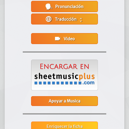
Pronunciación
language
Traducción
unfold_more
videocam
Video
Apoyar a Musica
Enriquecer la ficha