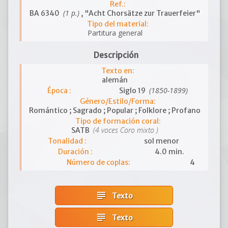
Ref.:
(1 p.)
BA 6340
, "Acht Chorsätze zur Trauerfeier"
Tipo del material:
Partitura general
Descripción
Texto en:
alemán
(1850-1899)
Época :
Siglo 19
Género/Estilo/Forma:
Romántico ; Sagrado ; Popular ; Folklore ; Profano
Tipo de formación coral:
(4 voces Coro mixto )
SATB
Tonalidad :
sol menor
Duración :
4.0 min.
Número de coplas:
4
subject
Texto
subject
Texto