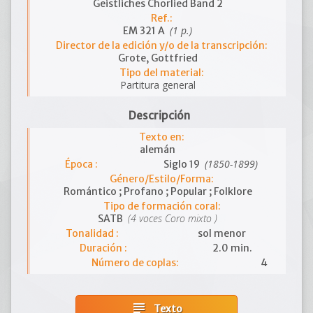
Geistliches Chorlied Band 2
Ref.:
(1 p.)
EM 321 A
Director de la edición y/o de la transcripción:
Grote, Gottfried
Tipo del material:
Partitura general
Descripción
Texto en:
alemán
(1850-1899)
Época :
Siglo 19
Género/Estilo/Forma:
Romántico ; Profano ; Popular ; Folklore
Tipo de formación coral:
(4 voces Coro mixto )
SATB
Tonalidad :
sol menor
Duración :
2.0 min.
Número de coplas:
4
subject
Texto