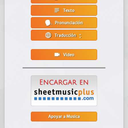
subject
Texto
Pronunciación
language
Traducción
unfold_more
videocam
Video
Apoyar a Musica