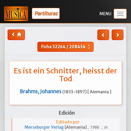
Partituras
Togg
navig
Ficha
32264
/
208434
unfold_more
Es ist ein Schnitter, heisst der
Tod
Brahms, Johannes
(1833-1897) [ Alemania ]
Edición
Editado por
, 1986
; in
Merseburger Verlag
[Alemania]