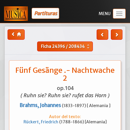
Partituras
Togg
navig
Ficha
24396
/
208434
unfold_more
Fünf Gesänge .- Nachtwache
2
op.104
( Ruhn sie? Ruhn sie? rufet das Horn )
Brahms, Johannes
(1833-1897) [ Alemania ]
Autor del texto:
Rückert, Friedrich
(1788-1866) [Alemania]