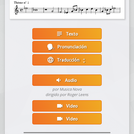
subject
Texto
Pronunciación
language
Traducción
unfold_more
volume_down
Audio
por Musica Nova
dirigido por Roger Leens
videocam
Video
videocam
Video