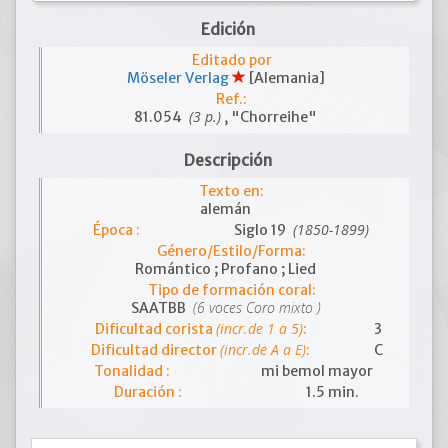
Edición
Editado por
Möseler Verlag
[Alemania]
Ref.:
(3 p.)
81.054
, "Chorreihe"
Descripción
Texto en:
alemán
(1850-1899)
Época :
Siglo 19
Género/Estilo/Forma:
Romántico ; Profano ; Lied
Tipo de formación coral:
(6 voces Coro mixto )
SAATBB
(incr.de 1 a 5)
Dificultad corista
:
3
(incr.de A a E)
Dificultad director
:
C
Tonalidad :
mi bemol mayor
Duración :
1.5 min.