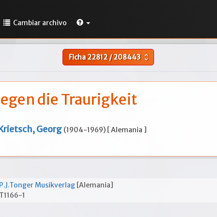
Cambiar archivo
Ficha
22812
/
208443
unfold_more
egen die Traurigkeit
Krietsch, Georg
(1904-1969) [ Alemania ]
P.J.Tonger Musikverlag
[Alemania]
T1166-1