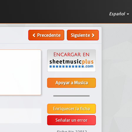
Español
Precedente
Siguiente
Apoyar a Musica
Enriquecer la ficha
Señalar un error
Ficha No 22812