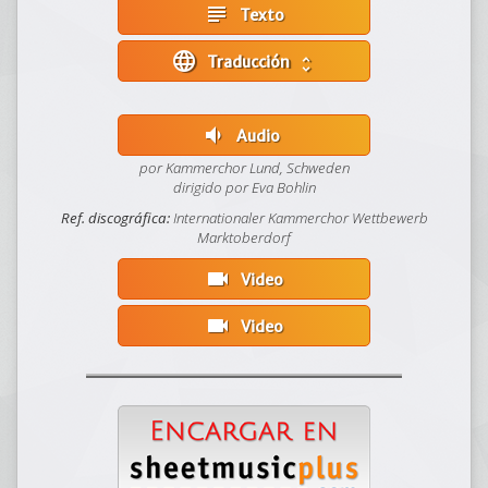
subject
Texto
language
Traducción
unfold_more
volume_down
Audio
por Kammerchor Lund, Schweden
dirigido por Eva Bohlin
Ref. discográfica:
Internationaler Kammerchor Wettbewerb
Marktoberdorf
videocam
Video
videocam
Video