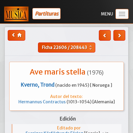
Partituras
Togg
navig
Ficha
22606
/
208443
unfold_more
Ave maris stella
(1976)
Kverno, Trond
(nacido en 1945) [ Noruega ]
Autor del texto:
Hermannus Contractus
(1013-1054) [Alemania]
Edición
Editado por