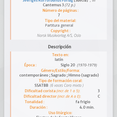
; in
Sveriges Körförbunds Förlag
[Suecia]
(72 p.)
Cantemus 3
Número de páginas :
7
Tipo del material:
Partitura general
Copyright :
Norsk Musikvorlag A/S, Oslo
Descripción
Texto en:
latín
(1970-1979)
Época :
Siglo 20
Género/Estilo/Forma:
contemporáneo ; Sagrado ; Himno (sagrado)
Tipo de formación coral:
(6 voces Coro mixto )
SSATBB
(incr.de 1 a 5)
Dificultad corista
:
3
(incr.de A a E)
Dificultad director
:
C
Tonalidad :
fa frigio
Duración :
4.0 min.
Uso litúrgico: