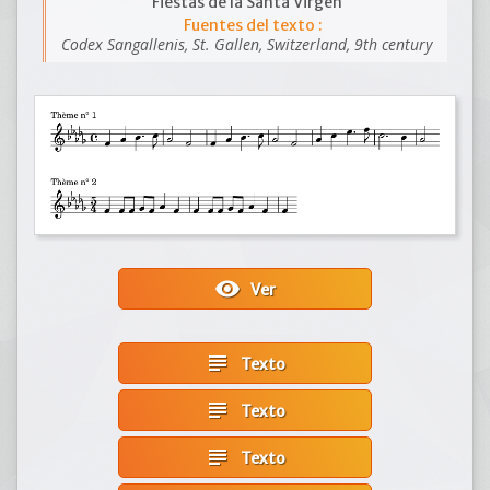
Fiestas de la Santa Virgen
Fuentes del texto :
Codex Sangallenis, St. Gallen, Switzerland, 9th century
visibility
Ver
subject
Texto
subject
Texto
subject
Texto