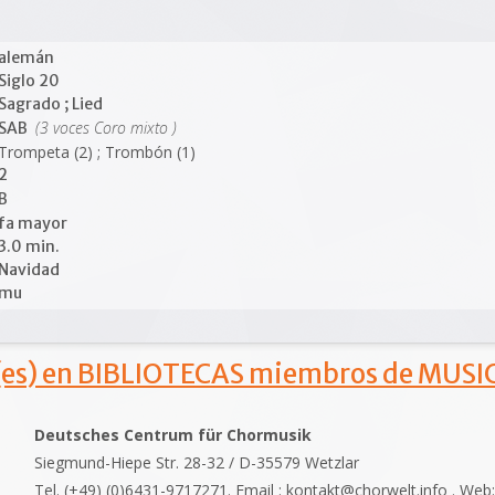
alemán
Siglo 20
Sagrado ; Lied
(3 voces Coro mixto )
SAB
Trompeta (2) ; Trombón (1)
2
B
fa mayor
3.0 min.
Navidad
mu
s) en BIBLIOTECAS miembros de MUSIC
Deutsches Centrum für Chormusik
Siegmund-Hiepe Str. 28-32 / D-35579 Wetzlar
Tel. (+49) (0)6431-9717271. Email : kontakt@chorwelt.info . Web