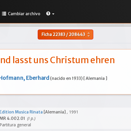
Cambiar archivo
Ficha
22383
/
208443
unfold_more
d lasst uns Christum ehren
Hofmann, Eberhard
(nacido en 1933) [ Alemania ]
, 1991
Edition Musica Rinata
[Alemania]
(I p.)
MR 4.002.01
Partitura general