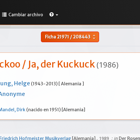
Cambiar archivo
Ficha
21971
/
208443
unfold_more
ckoo / Ja, der Kuckuck
(1986)
Jung, Helge
(1943-2013) [ Alemania ]
Anonyme
Mandel, Dirk
(nacido en 1951) [Alemania]
, 1989
; in
Friedrich Hofmeister Musikverlag
[Alemania]
Der Rose