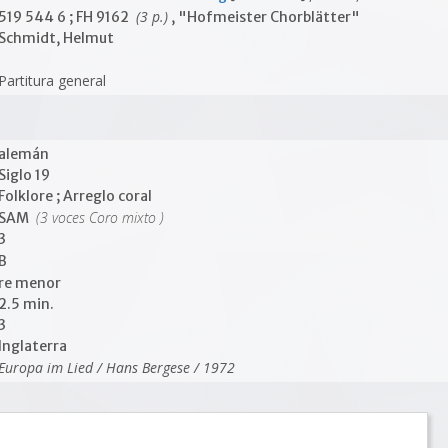
(3 p.)
519 544 6 ; FH 9162
, "Hofmeister Chorblätter"
Schmidt, Helmut
Partitura general
alemán
Siglo 19
Folklore ; Arreglo coral
(3 voces Coro mixto )
SAM
3
B
re menor
2.5 min.
3
Inglaterra
Europa im Lied / Hans Bergese / 1972