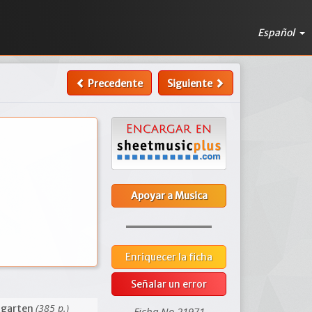
Español
Precedente
Siguiente
Apoyar a Musica
Enriquecer la ficha
Señalar un error
(385 p.)
ngarten
Ficha No 21971