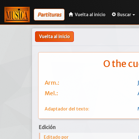
Partituras
Vuelta al inicio
Buscar
Vuelta al inicio
O the cu
Arm.:
Mel.:
Adaptador del texto:
Edición
Editado por