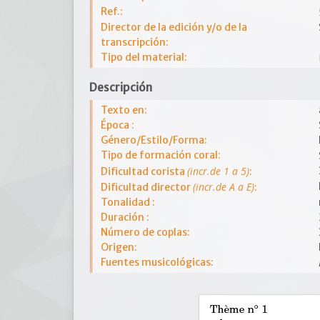
Ref.:
Director de la edición y/o de la
transcripción:
Tipo del material:
Descripción
Texto en:
Época :
Género/Estilo/Forma:
Tipo de formación coral:
(incr.de 1 a 5)
Dificultad corista
:
(incr.de A a E)
Dificultad director
:
Tonalidad :
Duración :
Número de coplas:
Origen:
Fuentes musicológicas: