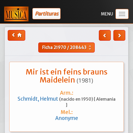
Partituras
Togg
navig
Ficha
21970
/
208443
unfold_more
Mir ist ein feins brauns
Maidelein
(1981)
Arm.:
Schmidt, Helmut
(nacido en 1950) [ Alemania
]
Mel.:
Anonyme