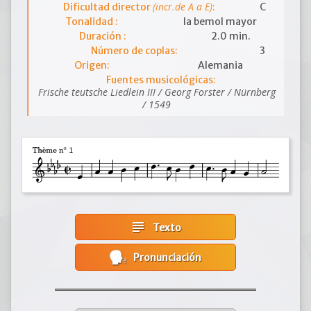
(incr.de A a E)
Dificultad director
:
C
Tonalidad :
la bemol mayor
Duración :
2.0 min.
Número de coplas:
3
Origen:
Alemania
Fuentes musicológicas:
Frische teutsche Liedlein III / Georg Forster / Nürnberg
/ 1549
subject
Texto
Pronunciación