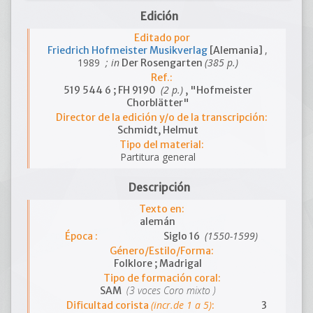
Edición
Editado por
,
Friedrich Hofmeister Musikverlag
[Alemania]
1989
; in
(385 p.)
Der Rosengarten
Ref.:
(2 p.)
519 544 6 ; FH 9190
, "Hofmeister
Chorblätter"
Director de la edición y/o de la transcripción:
Schmidt, Helmut
Tipo del material:
Partitura general
Descripción
Texto en:
alemán
(1550-1599)
Época :
Siglo 16
Género/Estilo/Forma:
Folklore ; Madrigal
Tipo de formación coral:
(3 voces Coro mixto )
SAM
(incr.de 1 a 5)
Dificultad corista
:
3