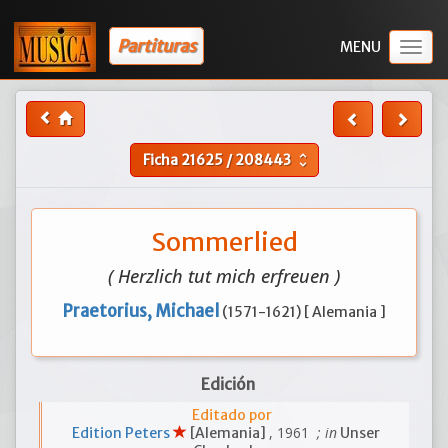
Partituras
Togg
navig
Ficha
21625
/
208443
unfold_more
Sommerlied
( Herzlich tut mich erfreuen )
Praetorius, Michael
(1571-1621) [ Alemania ]
Edición
Editado por
, 1961
; in
Edition Peters
[Alemania]
Unser