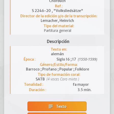
Chorbuch
Ref.:
S 2246-20 , "Volksliedsätze"
Director de la edición y/o de la transcripción:
Lemacher, Heinrich
Tipo del material:
Partitura general
Descripción
Texto en:
alemán
(1550-1599)
Época :
Siglo 16 ; 17
Género/Estilo/Forma:
Barroco ; Profano ; Popular ; Folklore
Tipo de formación coral:
(4 voces Coro mixto )
SATB
Tonalidad :
fa mayor
Duración :
3.5 min.
subject
Texto