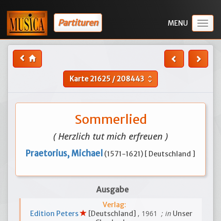
Partituren
Togg
navig
Karte
21625
/
208443
unfold_more
Sommerlied
( Herzlich tut mich erfreuen )
Praetorius, Michael
(1571-1621) [ Deutschland ]
Ausgabe
Verlag:
, 1961
; in
Edition Peters
[Deutschland]
Unser