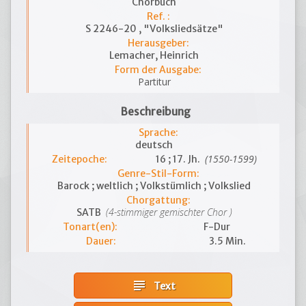
Chorbuch
Ref. :
S 2246-20 , "Volksliedsätze"
Herausgeber:
Lemacher, Heinrich
Form der Ausgabe:
Partitur
Beschreibung
Sprache:
deutsch
(1550-1599)
Zeitepoche:
16 ; 17. Jh.
Genre-Stil-Form:
Barock ; weltlich ; Volkstümlich ; Volkslied
Chorgattung:
(4-stimmiger gemischter Chor )
SATB
Tonart(en):
F-Dur
Dauer:
3.5 Min.
subject
Text