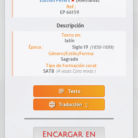
Edition Peters
[Alemania]
Ref.:
EP 66159
Descripción
Texto en:
latín
(1850-1899)
Época :
Siglo 19
Género/Estilo/Forma:
Sagrado
Tipo de formación coral:
(4 voces Coro mixto )
SATB
subject
Texto
language
Traducción
unfold_more