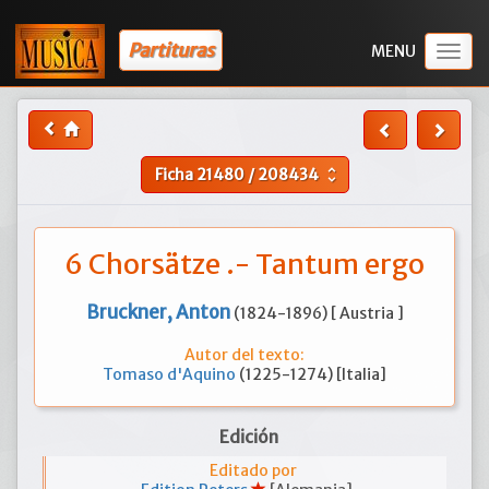
Partituras
Togg
navig
Ficha
21480
/
208434
unfold_more
6 Chorsätze .- Tantum ergo
Bruckner, Anton
(1824-1896) [ Austria ]
Autor del texto:
Tomaso d'Aquino
(1225-1274) [Italia]
Edición
Editado por