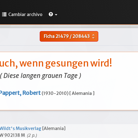
Cambiar archivo
Ficha
21479
/
208443
unfold_more
euch, wenn gesungen wird!
( Diese langen grauen Tage )
Pappert, Robert
(1930-2010) [ Alemania ]
Wildt's Musikverlag
[Alemania]
(2 p.)
W 902138 M