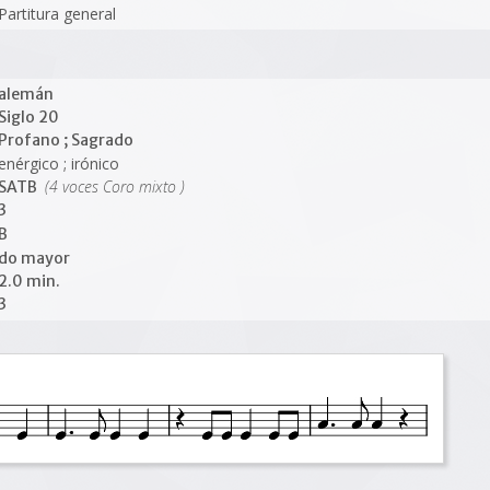
Partitura general
alemán
Siglo 20
Profano ; Sagrado
enérgico ; irónico
(4 voces Coro mixto )
SATB
3
B
do mayor
2.0 min.
3