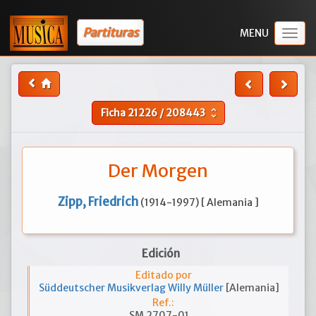
Partituras
Togg
navig
Ficha
21226
/
208443
unfold_more
Der Morgen
Zipp, Friedrich
(1914-1997) [ Alemania ]
Edición
Editado por
Süddeutscher Musikverlag Willy Müller
[Alemania]
Ref.:
SM 2707-01