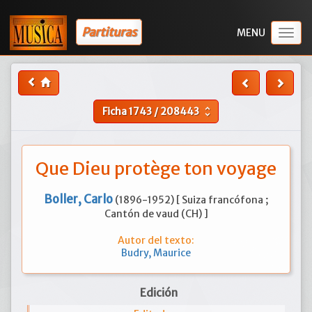
Partituras
Togg
navig
Ficha
1743
/
208443
unfold_more
Que Dieu protège ton voyage
Boller, Carlo
(1896-1952) [ Suiza francófona ;
Cantón de vaud (CH) ]
Autor del texto:
Budry, Maurice
Edición