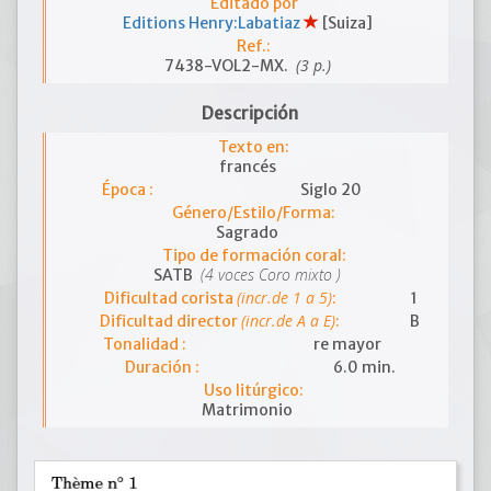
Editado por
Editions Henry:Labatiaz
[Suiza]
Ref.:
(3 p.)
7438-VOL2-MX.
Descripción
Texto en:
francés
Época :
Siglo 20
Género/Estilo/Forma:
Sagrado
Tipo de formación coral:
(4 voces Coro mixto )
SATB
(incr.de 1 a 5)
Dificultad corista
:
1
(incr.de A a E)
Dificultad director
:
B
Tonalidad :
re mayor
Duración :
6.0 min.
Uso litúrgico:
Matrimonio