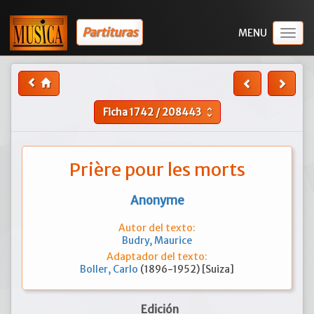
Partituras
Togg
navig
Ficha
1742
/
208443
unfold_more
Prière pour les morts
Anonyme
Autor del texto:
Budry, Maurice
Adaptador del texto:
Boller, Carlo
(1896-1952) [Suiza]
Edición