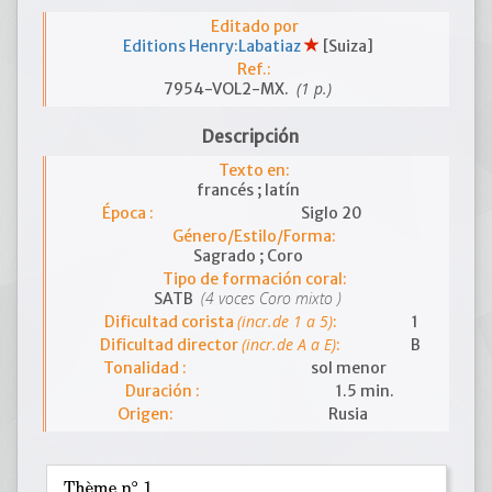
Editado por
Editions Henry:Labatiaz
[Suiza]
Ref.:
(1 p.)
7954-VOL2-MX.
Descripción
Texto en:
francés ; latín
Época :
Siglo 20
Género/Estilo/Forma:
Sagrado ; Coro
Tipo de formación coral:
(4 voces Coro mixto )
SATB
(incr.de 1 a 5)
Dificultad corista
:
1
(incr.de A a E)
Dificultad director
:
B
Tonalidad :
sol menor
Duración :
1.5 min.
Origen:
Rusia