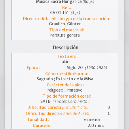
(80 p.)
Musica Sacra Hungarica
Ref.:
(3 p.)
CV 02.151
Director de la edición y/o de la transcripción:
Graulich, Günter
Tipo del material:
Partitura general
Descripción
Texto en:
latín
(1980-1989)
Época :
Siglo 20
Género/Estilo/Forma:
Sagrado ; Extracto de la Misa
Carácter de la pieza :
religioso ; imitativo
Tipo de formación coral:
(4 voces Coro mixto )
SATB
(incr.de 1 a 5)
Dificultad corista
:
3
(incr.de A a E)
Dificultad director
:
C
Tonalidad :
re menor
Duración :
2.0 min.