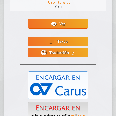
Uso litúrgico:
Kirie
visibility
Ver
subject
Texto
language
Traducción
unfold_more