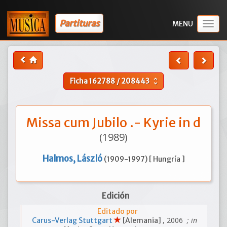
Partituras
Togg
navig
Ficha
162788
/
208443
unfold_more
Missa cum Jubilo .- Kyrie in d
(1989)
Halmos, László
(1909-1997) [ Hungría ]
Edición
Editado por
, 2006
; in
Carus-Verlag Stuttgart
[Alemania]