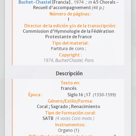
, 1974
; in
Buchet-Chastel
[Francia]
45 Chorals -
(46 p.)
Recueil d'accompagnement
Número de páginas :
1
Director de la edición y/o de la transcripción:
Commission d'Hymnologie de la Fédération
Protestante de France
Tipo del material:
Partitura de coro ;
Copyright :
1974, Buchet/Chastel, Paris
Descripción
Texto en:
francés
(1550-1599)
Época :
Siglo 16 ; 17
Género/Estilo/Forma:
Coral ; Sagrado ; Renacimiento
Tipo de formación coral:
(4 voces Coro mixto )
SATB
Instrumentos:
Organo (1)