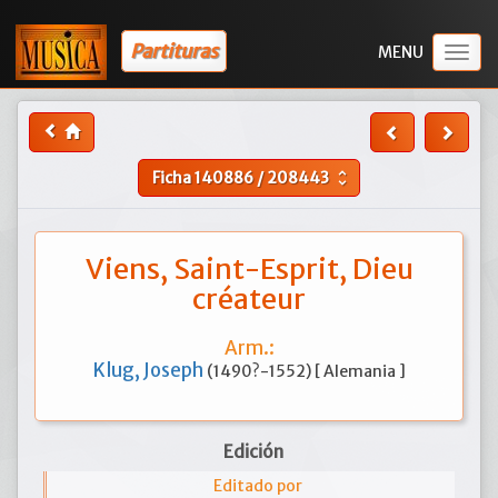
Partituras
Togg
navig
Ficha
140886
/
208443
unfold_more
Viens, Saint-Esprit, Dieu
créateur
Arm.:
Klug, Joseph
(1490?-1552) [ Alemania ]
Edición
Editado por