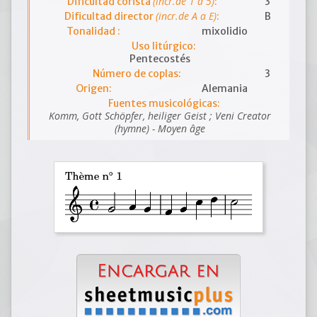
(incr.de 1 a 5)
Dificultad corista
:
3
(incr.de A a E)
Dificultad director
:
B
Tonalidad :
mixolidio
Uso litúrgico:
Pentecostés
Número de coplas:
3
Origen:
Alemania
Fuentes musicológicas:
Komm, Gott Schöpfer, heiliger Geist ; Veni Creator
(hymne) - Moyen âge