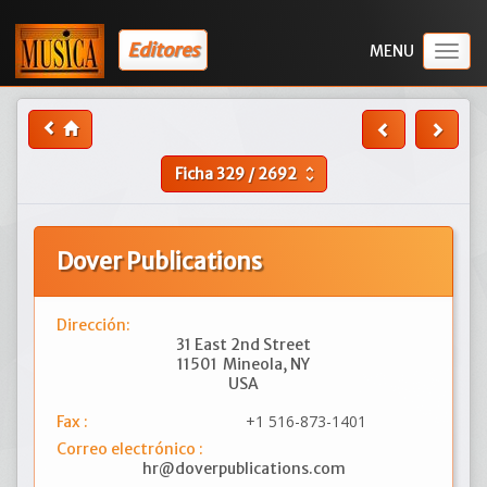
Editores
Togg
navig
Ficha
329
/
2692
unfold_more
Dover Publications
Dirección:
31 East 2nd Street
11501
Mineola, NY
USA
+1 516-873-1401
Fax :
Correo electrónico :
hr@doverpublications.com