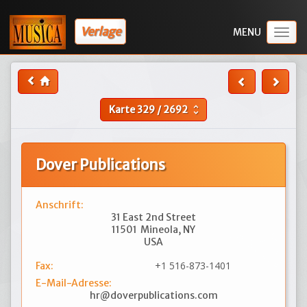
Verlage
Togg
navig
Karte
329
/
2692
unfold_more
Dover Publications
Anschrift:
31 East 2nd Street
11501
Mineola, NY
USA
+1 516-873-1401
Fax:
E-Mail-Adresse:
hr@doverpublications.com