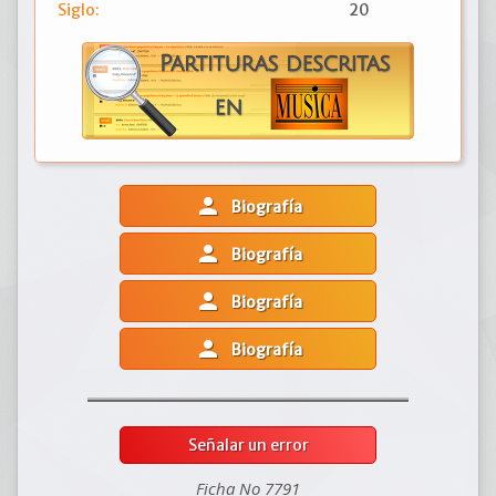
Siglo:
20
person
Biografía
person
Biografía
person
Biografía
person
Biografía
Señalar un error
Ficha No 7791