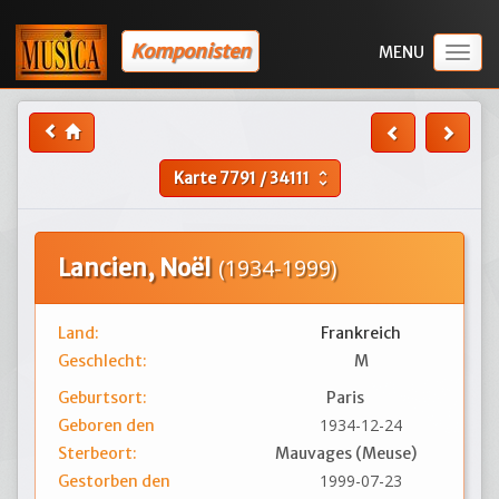
Komponisten
Togg
navig
Karte
7791
/
34111
unfold_more
Lancien, Noël
(1934-1999)
Land:
Frankreich
Geschlecht:
M
Geburtsort:
Paris
1934-12-24
Geboren den
Sterbeort:
Mauvages (Meuse)
1999-07-23
Gestorben den