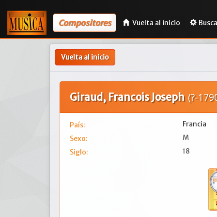
Compositores
Vuelta al inicio
Busca
Vuelta al inicio
Giraud, Francois Joseph
(?-179
Francia
País:
M
Sexo:
18
Siglo: