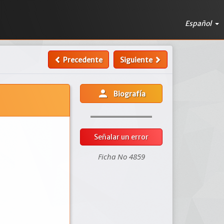
Español
Precedente
Siguiente
person
Biografía
Señalar un error
Ficha No 4859