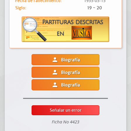
1955-05-15
Fecha de fallecimiento:
Siglo:
19 ~ 20
person
Biografía
person
Biografía
person
Biografía
Señalar un error
Ficha No 4423