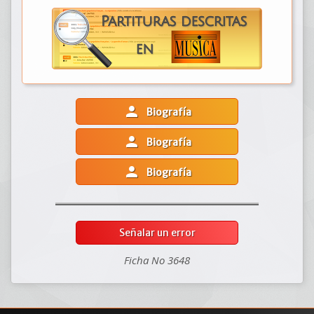
person
Biografía
person
Biografía
person
Biografía
Señalar un error
Ficha No 3648