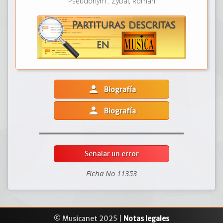
Pseudonym : Zybal, Roman
person
Biografía
person
Biografía
Señalar un error
Ficha No 11353
© Musicanet 2025 |
Notas legales