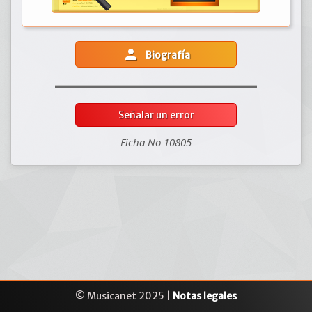
person
Biografía
Señalar un error
Ficha No 10805
© Musicanet 2025 |
Notas legales