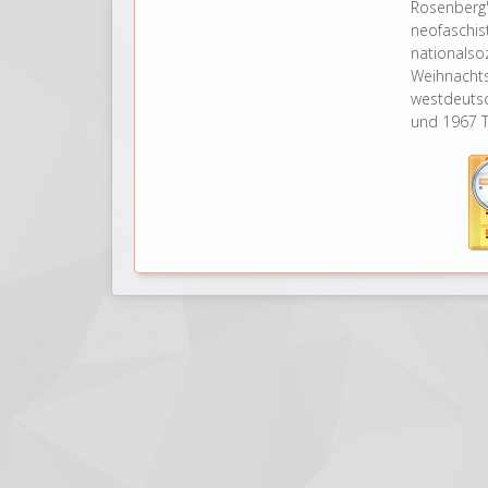
Rosenberg
neofasch
nationals
Weihnacht
westdeutsc
und 1967 T