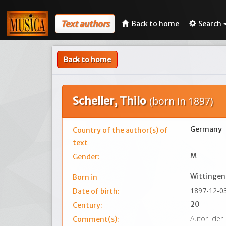
Text authors
Back to home
Search
Back to home
Scheller, Thilo
(born in 1897)
Germany
Country of the author(s) of
text
M
Gender:
Wittingen
Born in
1897-12-0
Date of birth:
20
Century:
Autor der 
Comment(s):