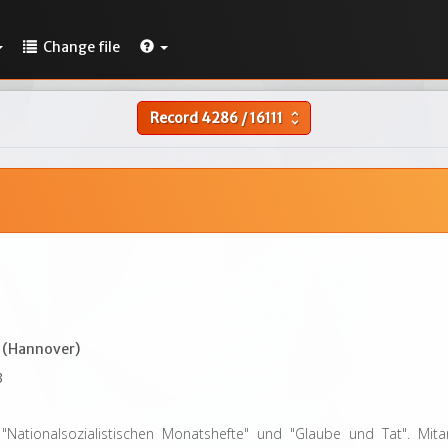
Change file
Record
4286
/
16111
unfold_more
 (Hannover)
3
"Nationalsozialistischen Monatshefte" und "Glaube und Tat". Mita