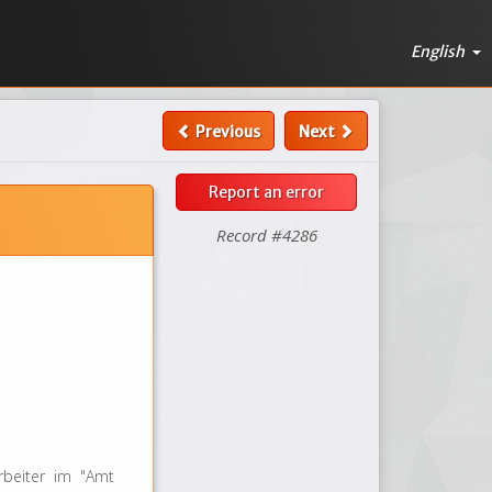
English
Previous
Next
Report an error
Record #4286
rbeiter im "Amt