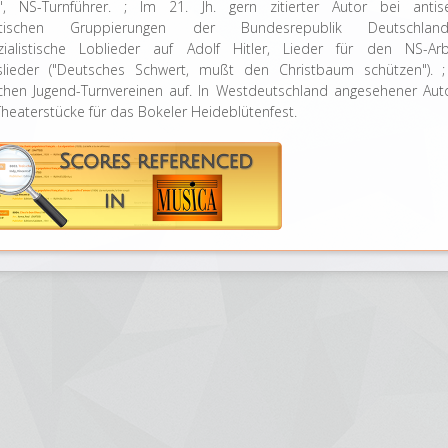
", NS-Turnführer. ; Im 21. Jh. gern zitierter Autor bei anti
istischen Gruppierungen der Bundesrepublik Deutschl
ozialistische Loblieder auf Adolf Hitler, Lieder für den NS-Arb
slieder ("Deutsches Schwert, mußt den Christbaum schützen"). 
hen Jugend-Turnvereinen auf. In Westdeutschland angesehener Auto
heaterstücke für das Bokeler Heideblütenfest.