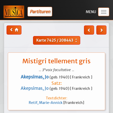
Partituren
Togg
navig
Karte
7425
/
208443
unfold_more
Mistigri tellement gris
...
3°voix facultative
...
Akepsimas, Jo
(geb. 1940) [ Frankreich ]
Satz:
Akepsimas, Jo
(geb. 1940) [ Frankreich ]
Textdichter:
Retif, Marie-Annick
[Frankreich]