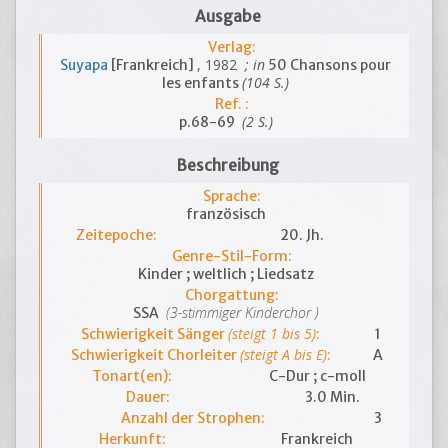
Ausgabe
Verlag:
, 1982
; in
Suyapa
[Frankreich]
50 Chansons pour
(104 S.)
les enfants
Ref. :
(2 S.)
p.68-69
Beschreibung
Sprache:
französisch
Zeitepoche:
20. Jh.
Genre-Stil-Form:
Kinder ; weltlich ; Liedsatz
Chorgattung:
(3-stimmiger Kinderchor )
SSA
(steigt 1 bis 5)
Schwierigkeit Sänger
:
1
(steigt A bis E)
Schwierigkeit Chorleiter
:
A
Tonart(en):
C-Dur ; c-moll
Dauer:
3.0 Min.
Anzahl der Strophen:
3
Herkunft:
Frankreich