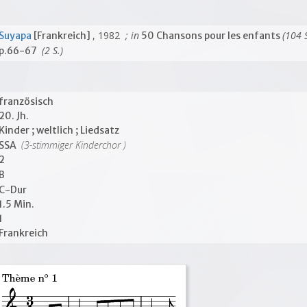
, 1982
; in
(104 S
Suyapa
[Frankreich]
50 Chansons pour les enfants
(2 S.)
p.66-67
französisch
20. Jh.
Kinder ; weltlich ; Liedsatz
(3-stimmiger Kinderchor )
SSA
2
B
C-Dur
1.5 Min.
1
Frankreich