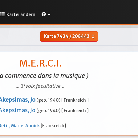
Kartei ändern
Karte
7424
/
208443
unfold_more
M.E.R.C.I.
Ca commence dans la musique )
...
3°voix facultative
...
Akepsimas, Jo
(geb. 1940) [ Frankreich ]
Akepsimas, Jo
(geb. 1940) [ Frankreich ]
Retif, Marie-Annick
[Frankreich]