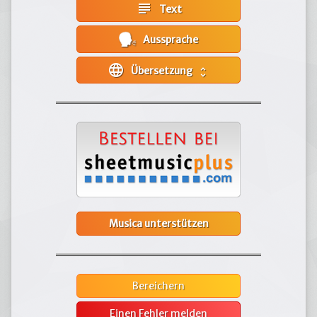
subject
Text
Aussprache
language
Übersetzung
unfold_more
Musica unterstützen
Bereichern
Einen Fehler melden