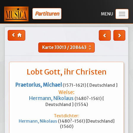
Partituren
Togg
navig
Karte
33013
/
208443
unfold_more
Lobt Gott, ihr Christen
Praetorius, Michael
(1571-1621) [ Deutschland ]
Weise:
Hermann, Nikolaus
(1480?-1561) [
Deutschland ] (1554)
Textdichter:
Hermann, Nikolaus
(1480?-1561) [Deutschland]
(1560)