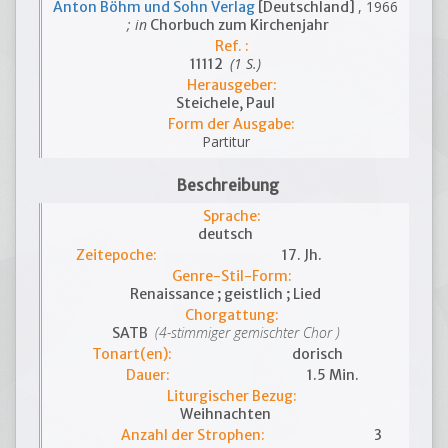
, 1966
Anton Böhm und Sohn Verlag
[Deutschland]
; in
Chorbuch zum Kirchenjahr
Ref. :
(1 S.)
11112
Herausgeber:
Steichele, Paul
Form der Ausgabe:
Partitur
Beschreibung
Sprache:
deutsch
Zeitepoche:
17. Jh.
Genre-Stil-Form:
Renaissance ; geistlich ; Lied
Chorgattung:
(4-stimmiger gemischter Chor )
SATB
Tonart(en):
dorisch
Dauer:
1.5 Min.
Liturgischer Bezug:
Weihnachten
Anzahl der Strophen:
3