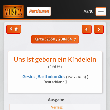
Partituren
Togg
navig
Karte
32350
/
208434
unfold_more
Uns ist geborn ein Kindelein
(1603)
Gesius, Bartholomäus
(1562-1613) [
Deutschland ]
Ausgabe
Verlag: