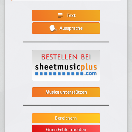
subject
Text
Aussprache
Musica unterstützen
Bereichern
Einen Fehler melden