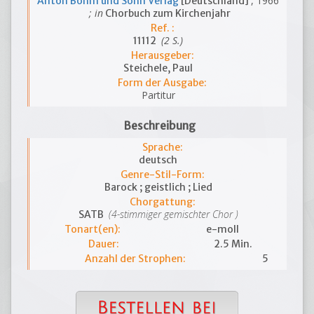
, 1966
Anton Böhm und Sohn Verlag
[Deutschland]
; in
Chorbuch zum Kirchenjahr
Ref. :
(2 S.)
11112
Herausgeber:
Steichele, Paul
Form der Ausgabe:
Partitur
Beschreibung
Sprache:
deutsch
Genre-Stil-Form:
Barock ; geistlich ; Lied
Chorgattung:
(4-stimmiger gemischter Chor )
SATB
Tonart(en):
e-moll
Dauer:
2.5 Min.
Anzahl der Strophen:
5