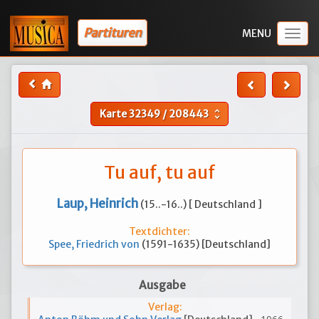
Partituren
Togg
navig
Karte
32349
/
208443
unfold_more
Tu auf, tu auf
Laup, Heinrich
(15..-16..) [ Deutschland ]
Textdichter:
Spee, Friedrich von
(1591-1635) [Deutschland]
Ausgabe
Verlag: