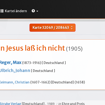
Kartei ändern
Karte
32049
/
208443
unfold_more
 Jesus laß ich nicht
(1905)
Reger, Max
(1873-1916) [ Deutschland ]
Ulbrich, Johann
[ Deutschland ]
Keimann, Christian
(1607-1662) [Deutschland] (1658)
, 1989
; in
Strube Verlag
[Deutschland]
Ehre und Preis