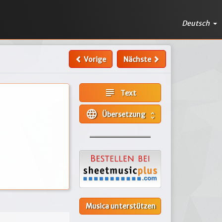
Deutsch
Vorige
Nächste
subject
Text
language
Übersetzung
unfold_more
Musica unterstützen