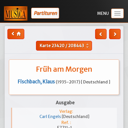
Partituren
Togg
navig
Karte
23420
/
208443
unfold_more
Früh am Morgen
Fischbach, Klaus
(1935-2017) [ Deutschland ]
Ausgabe
Verlag:
Carl Engels
[Deutschland]
Ref. :
E7711-1