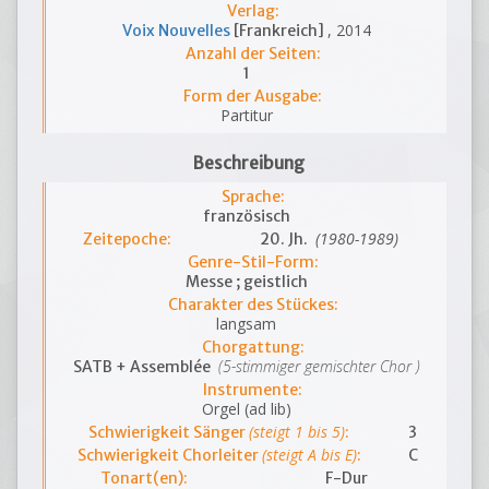
Verlag:
, 2014
Voix Nouvelles
[Frankreich]
Anzahl der Seiten:
1
Form der Ausgabe:
Partitur
Beschreibung
Sprache:
französisch
(1980-1989)
Zeitepoche:
20. Jh.
Genre-Stil-Form:
Messe ; geistlich
Charakter des Stückes:
langsam
Chorgattung:
(5-stimmiger gemischter Chor )
SATB + Assemblée
Instrumente:
Orgel (ad lib)
(steigt 1 bis 5)
Schwierigkeit Sänger
:
3
(steigt A bis E)
Schwierigkeit Chorleiter
:
C
Tonart(en):
F-Dur