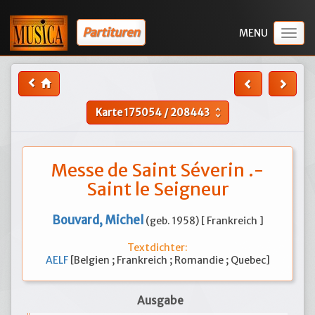
Partituren
Togg
navig
Karte
175054
/
208443
unfold_more
Messe de Saint Séverin .-
Saint le Seigneur
Bouvard, Michel
(geb. 1958) [ Frankreich ]
Textdichter:
AELF
[Belgien ; Frankreich ; Romandie ; Quebec]
Ausgabe