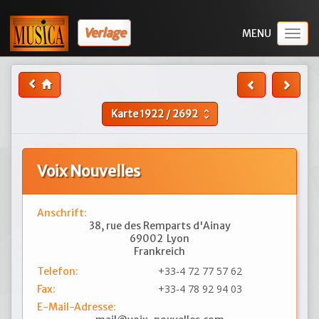
Verlage
Togg
navig
Karte
1922
/
2692
unfold_more
Voix Nouvelles
Anschrift:
38, rue des Remparts d'Ainay
69002
Lyon
Frankreich
+33-4 72 77 57 62
Telefon:
+33-4 78 92 94 03
Fax:
E-Mail-Adresse: