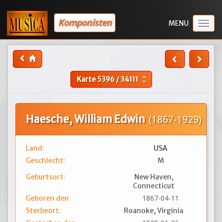
Komponisten
Togg
navig
Karte
5396
/
34111
unfold_more
Haesche, William Edwin
(1867-1929)
Land:
USA
Geschlecht:
M
Geburtsort:
New Haven,
Connecticut
1867-04-11
Geboren den
Sterbeort:
Roanoke, Virginia