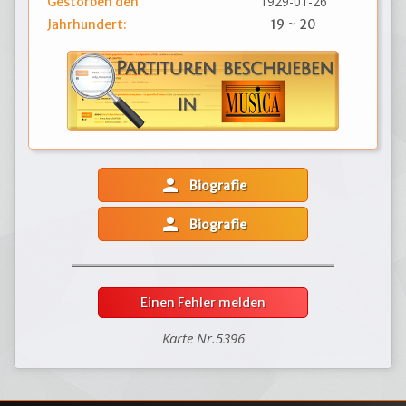
1929-01-26
Gestorben den
Jahrhundert:
19 ~ 20
person
Biografie
person
Biografie
Einen Fehler melden
Karte Nr.5396