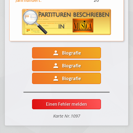
Jahrhundert:
20
person
Biografie
person
Biografie
person
Biografie
Einen Fehler melden
Karte Nr.1097