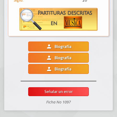
Siglo:
20
person
Biografía
person
Biografía
person
Biografía
Señalar un error
Ficha No 1097