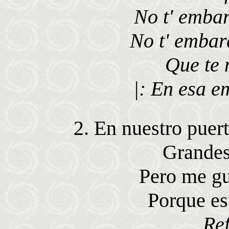
No t' embar
No t' embar
Que te 
|: En esa e
2. En nuestro puer
Grandes
Pero me gu
Porque est
Ref