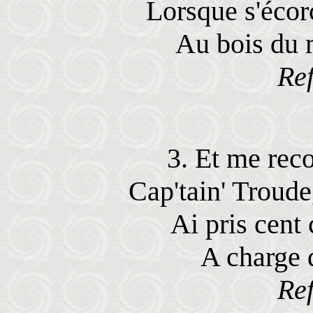
Lorsque s'écor
Au bois du 
Ref
3. Et me rec
Cap'tain' Troude
Ai pris cent
A charge 
Ref