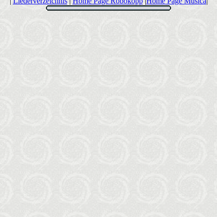
|
Liederverzeichnis
|
Home Page Robokopp
|
Home Page Musica
|