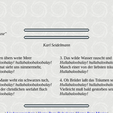
use"
Karl Seidelmann
en übers weite Meer
3. Das wilde Wasser rauscht und
oobalay! hullabaloobaloobalay!
Hullabaloobalay! hullabaloobal
at sieht uns nimmermehr,
Manch einer von der liebsten trä
loobalay!
Hullabaloobalay!
aste weht ein schwarzes tuch,
4. Oh Brüder laßt das Träumen se
oobalay! hullabaloobaloobalay!
Hullabaloobalay! hullabaloobal
der christlichen seefahrt fluch
Vielleicht muß bald gestorben sei
loobalay!
Hullabaloobalay!