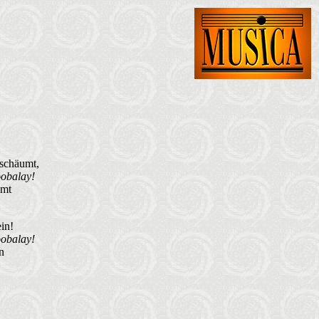
 schäumt,
oobalay!
umt
in!
oobalay!
n