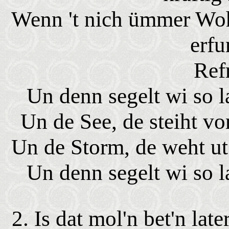
Wenn 't nich ümmer Wohr
erfu
Ref
Un denn segelt wi so
Un de See, de steiht v
Un de Storm, de weht ut
Un denn segelt wi so
2. Is dat mol'n bet'n lat