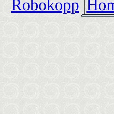
Robokopp
|
Hom