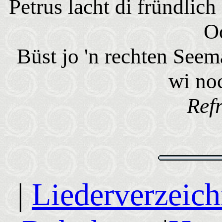
Petrus lacht di fründlic
O
Büst jo 'n rechten Seem
wi no
Ref
|
Liederverzeich