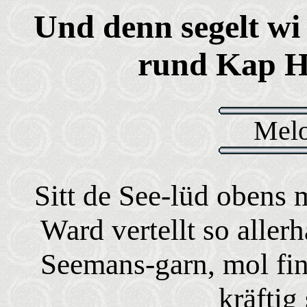
Und denn segelt wi
rund Kap 
Melo
Sitt de See-lüd obens 
Ward vertellt so aller
Seemans-garn, mol fin
kräftig