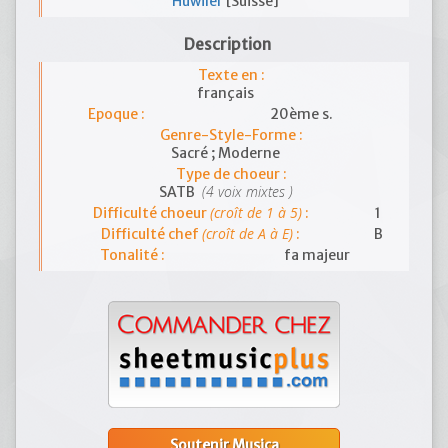
Huwiler
[Suisse]
Description
Texte en :
français
Epoque :
20ème s.
Genre-Style-Forme :
Sacré ; Moderne
Type de choeur :
(4 voix mixtes )
SATB
(croît de 1 à 5)
Difficulté choeur
:
1
(croît de A à E)
Difficulté chef
:
B
Tonalité :
fa majeur
Soutenir Musica