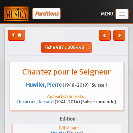
Partitions
Togg
navig
Fiche
987
/
208443
unfold_more
Chantez pour le Seigneur
Huwiler, Pierre
(1948-2019) [ Suisse ]
Auteur(s) du texte :
Ducarroz, Bernard
(1941-2014) [Suisse romande]
Edition
Edité par :