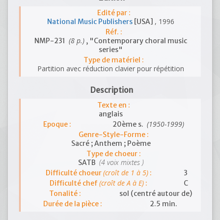
Edité par :
, 1996
National Music Publishers
[USA]
Réf. :
(8 p.)
NMP-231
, "Contemporary choral music
series"
Type de matériel :
Partition avec réduction clavier pour répétition
Description
Texte en :
anglais
(1950-1999)
Epoque :
20ème s.
Genre-Style-Forme :
Sacré ; Anthem ; Poème
Type de choeur :
(4 voix mixtes )
SATB
(croît de 1 à 5)
Difficulté choeur
:
3
(croît de A à E)
Difficulté chef
:
C
Tonalité :
sol (centré autour de)
Durée de la pièce :
2.5 min.