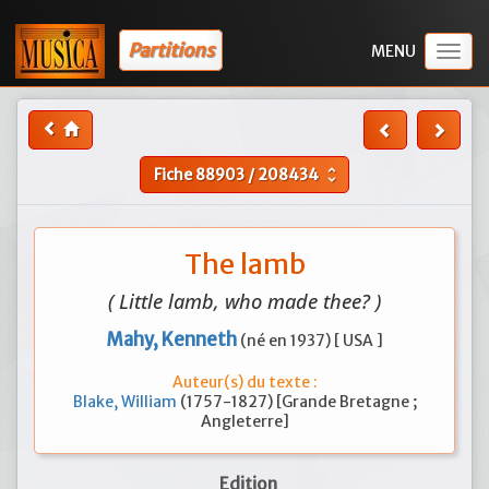
Partitions
Togg
navig
Fiche
88903
/
208434
unfold_more
The lamb
( Little lamb, who made thee? )
Mahy, Kenneth
(né en 1937) [ USA ]
Auteur(s) du texte :
Blake, William
(1757-1827) [Grande Bretagne ;
Angleterre]
Edition