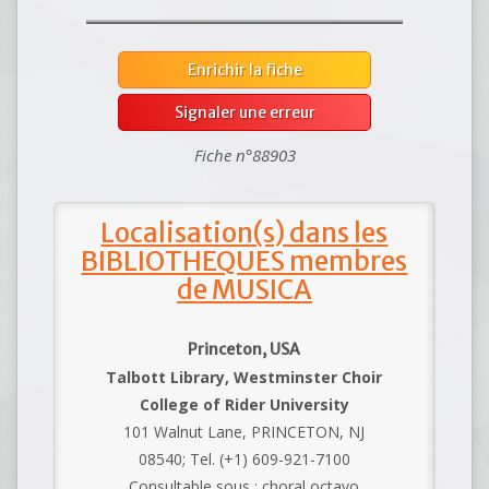
Enrichir la fiche
Signaler une erreur
Fiche n°88903
Localisation(s) dans les
BIBLIOTHEQUES membres
de MUSICA
Princeton, USA
Talbott Library, Westminster Choir
College of Rider University
101 Walnut Lane, PRINCETON, NJ
08540; Tel. (+1) 609-921-7100
Consultable sous : choral octavo