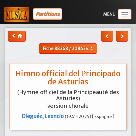
Partitions
Togg
navig
Fiche
88268
/
208434
unfold_more
Himno official del Principado
de Asturias
(Hymne officiel de la Principeauté des
Asturies)
version chorale
Dieguéz, Leoncio
(1941-2025) [ Espagne ]