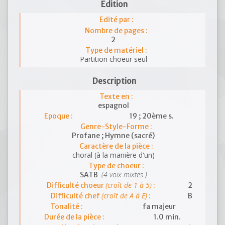
Edition
Edité par :
Nombre de pages :
2
Type de matériel :
Partition choeur seul
Description
Texte en :
espagnol
Epoque :
19 ; 20ème s.
Genre-Style-Forme :
Profane ; Hymne (sacré)
Caractère de la pièce :
choral (à la manière d'un)
Type de choeur :
(4 voix mixtes )
SATB
(croît de 1 à 5)
Difficulté choeur
:
2
(croît de A à E)
Difficulté chef
:
B
Tonalité :
fa majeur
Durée de la pièce :
1.0 min.